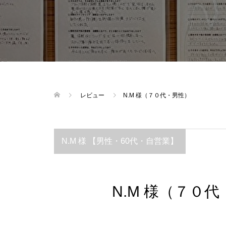
レビュー
N.M 様（７０代・男性）
N.M 様 【男性・60代・自営業】
N.M 様（７０