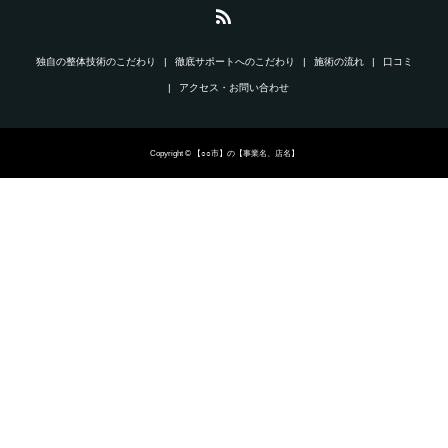
独自の整体技術のこだわり
徹底サポートへのこだわり
施術の流れ
口コミ
アクセス・お問い合わせ
Copyright © 【○○市】の【事業名、店名】
電話で問合せ
LINEで問合せ
口コミ